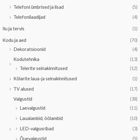
Telefoni ümbrised ja lisad
(5)
Telefonilaadijad
(4)
Ilu ja tervis
(1)
Kodu ja aed
(70)
Dekoratsioonid
(4)
Kodutehnika
(13)
Telerite seinakinnitused
(12)
Kõlarite laua-ja seinakinnitused
(1)
TV alused
(17)
Valgustid
(38)
Laevalgustid
(11)
Laualambid, öölambid
(10)
LED-valgusribad
(3)
Õuevalgustid
(5)