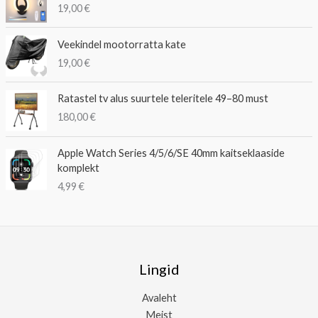
19,00
€
Veekindel mootorratta kate
19,00
€
Ratastel tv alus suurtele teleritele 49–80 must
180,00
€
Apple Watch Series 4/5/6/SE 40mm kaitseklaaside
komplekt
4,99
€
Lingid
Avaleht
Meist