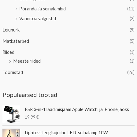
Põranda-ja seinalambid
(11)
Vannitoa valgustid
(2)
Leiunurk
(9)
Matkatarbed
(5)
Riided
(1)
Meeste riided
(1)
Tööriistad
(26)
Populaarsed tooted
ESR 3-in-1 laadimisjaam Apple Watchi ja iPhone jaoks
19,99
€
Lightess leegikujuline LED-seinalamp 10W