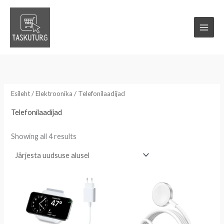
Skip
to
content
Esileht
/
Elektroonika
/ Telefonilaadijad
Telefonilaadijad
Sorted
Showing all 4 results
by
latest