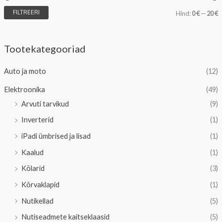
FILTREERI
Hind:
0 €
—
20 €
i
a
n
k
Tootekategooriad
i
s
Auto ja moto
(12)
i
a
Elektroonika
(49)
a
a
Arvuti tarvikud
(9)
l
a
Inverterid
(1)
n
l
iPadi ümbrised ja lisad
(1)
e
n
Kaalud
(1)
h
e
Kõlarid
(3)
i
h
Kõrvaklapid
(1)
n
i
Nutikellad
(5)
d
n
Nutiseadmete kaitseklaasid
(5)
d